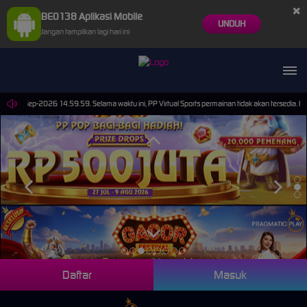
×
BEO138 Aplikasi Mobile
UNDUH
Jangan tampilkan lagi hari ini
i 30-Sep-2026 14.59.59. Selama waktu ini, PP Virtual Sports permainan tidak akan tersedia. K
Daftar
Masuk