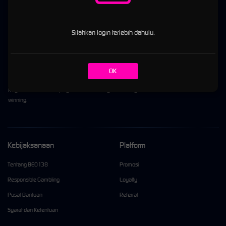
BEO138 - Feel the
Silahkan login terlebih dahulu.
excitement of playing here in
2024
OK
Register Beo138 and play all the available games and you can feel the sensation of
winning.
Kebijaksanaan
Platform
Tentang BEO138
Promosi
Responsible Gambling
Loyalty
Pusat Bantuan
Referral
Syarat dan Ketentuan