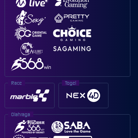
Race
Togel
Olahraga