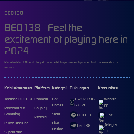
BEO138
BEO138 - Feel the
excitement of playing here in
2024
Register Beo138 and play all the available games and you can feel the sensation of
winning.
Kebijaksanaan
Platform
Kategori
Dukungan
Komunitas
Tentang BEO138
Promosi
Hot
+62821716
Whatsa
Games
63320
pp
Responsible
Loyalty
Gambling
Slots
BEO138
Line
Referral
Pusat Bantuan
Live
Telegra
beo138
Casino
m
Syarat dan