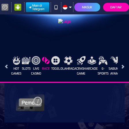
Main di
MASUK
DAFTAR
Telegram
HOT
SLOTS
LIVE
RACE
TOGEL
OLAHRAGA
CRASH
ARCADE
E-
SABUNG
PROM
GAMES
CASINO
GAME
SPORTS
AYAM
i