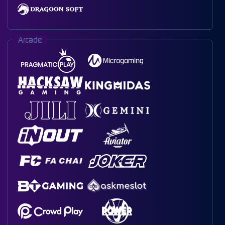
Arcade