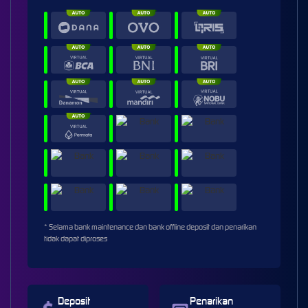
* Selama bank maintenance dan bank offline deposit dan penarikan
tidak dapat diproses
Deposit
Penarikan