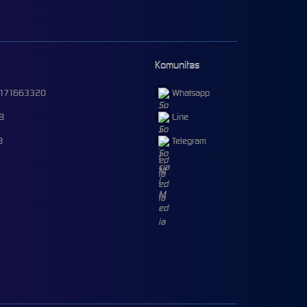
Komunitas
171663320
Whatsapp
8
Line
8
Telegram