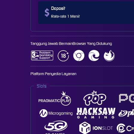
Deposit
Rata-rata 1 Menit
Tanggung Jawab Bermain
Browser Yang Didukung
Platform Penyedia Layanan
Slots