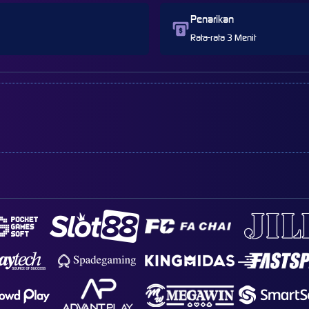
Penarikan
Rata-rata 3 Menit