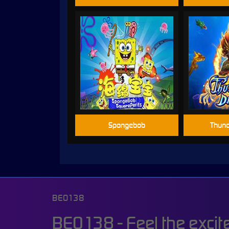
Spongebob
Thund
BEO138
BEO138 - Feel the excit