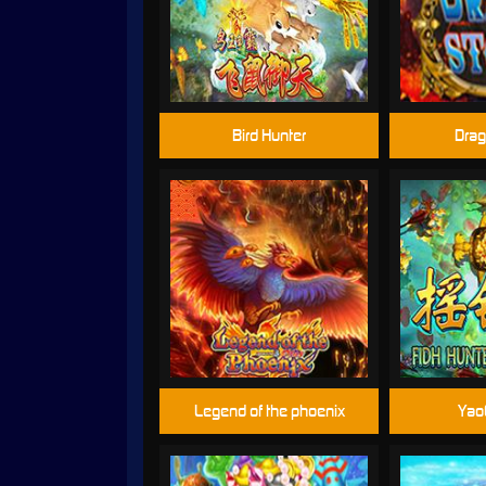
Bird Hunter
Drag
Legend of the phoenix
Yao