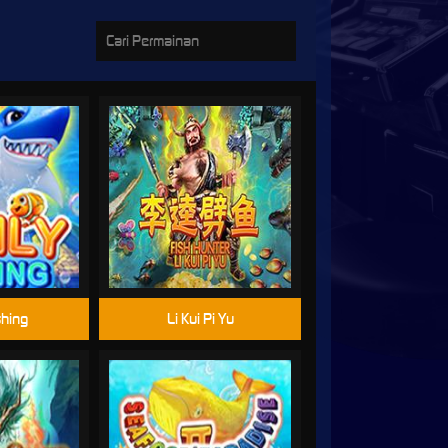
shing
Li Kui Pi Yu