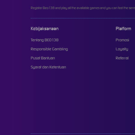
Register Beo138 and play all the available games and you can feel the sens
Kebijaksanaan
Platform
Tentang BEO138
Promosi
Responsible Gambling
Loyalty
Pusat Bantuan
Referral
Syarat dan Ketentuan