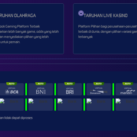
RUHAN OLAHRAGA
TARUHAN LIVE KASINO
ook Gaming Platform Terbaik
Platform Pilihan bagi perusahaan-perusa
kan lebih banyak game, odds yang lebih
terbaik di dunia, dengan pilihan variasi g
 dan menyediakan pilihan yang lebih
terbanyak
untuk pemain.
an tidak dapat diproses