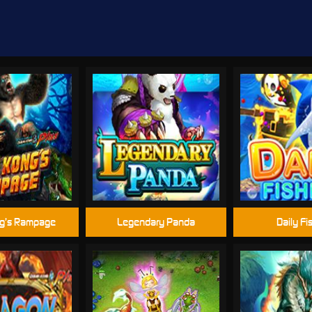
ng’s Rampage
Legendary Panda
Daily Fi