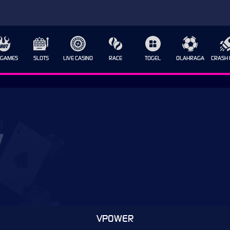
 GAMES
SLOTS
LIVE CASINO
RACE
TOGEL
OLAHRAGA
CRASH
VPOWER